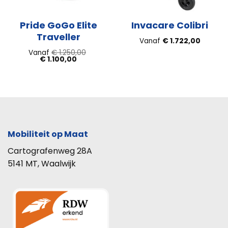
Pride GoGo Elite
Invacare Colibri
Traveller
Vanaf
€
1.722,00
Vanaf
€
1.250,00
Oorspronkelijke
Huidige
€
1.100,00
prijs
prijs
was:
is:
€ 1.250,00.
€ 1.100,00.
Mobiliteit op Maat
Cartografenweg 28A
5141 MT, Waalwijk