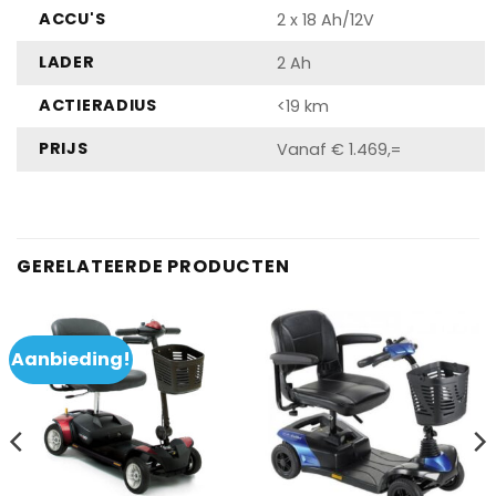
ACCU'S
2 x 18 Ah/12V
LADER
2 Ah
ACTIERADIUS
<19 km
PRIJS
Vanaf € 1.469,=
GERELATEERDE PRODUCTEN
Aanbieding!