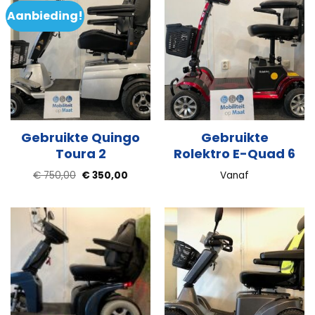
Aanbieding!
Gebruikte Quingo
Gebruikte
Toura 2
Rolektro E-Quad 6
Oorspronkelijke
Huidige
€
750,00
€
350,00
Vanaf
prijs
prijs
was:
is:
€ 750,00.
€ 350,00.