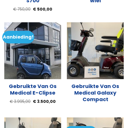
S700
wiel
Oorspronkelijke
Huidige
€
750,00
€
500,00
prijs
prijs
was:
is:
€ 750,00.
€ 500,00.
Aanbieding!
Gebruikte Van Os
Gebruikte Van Os
Medical E-Clipse
Medical Galaxy
Compact
Oorspronkelijke
Huidige
€
3.995,00
€
3.500,00
prijs
prijs
was:
is:
€ 3.995,00.
€ 3.500,00.