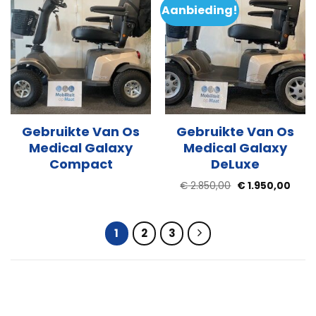
Aanbieding!
Gebruikte Van Os
Gebruikte Van Os
Medical Galaxy
Medical Galaxy
Compact
DeLuxe
Oorspronkelijke
Huidi
€
2.850,00
€
1.950,00
prijs
prijs
was:
is:
€ 2.850,00.
€ 1.9
1
2
3