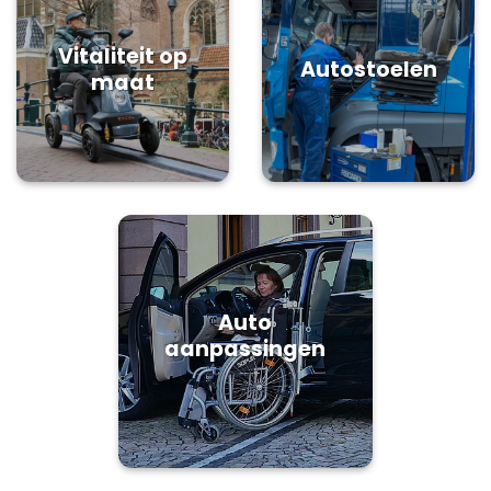
Vitaliteit op
Autostoelen
maat
Auto
aanpassingen