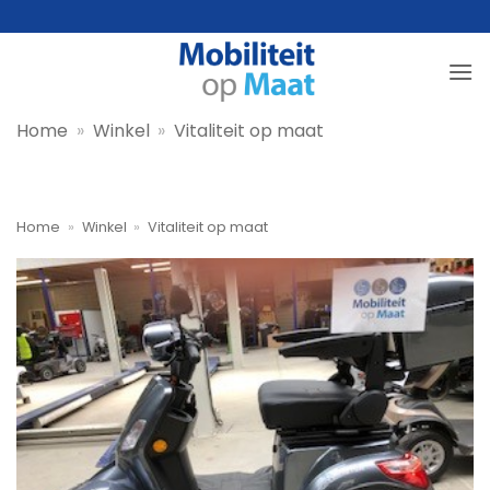
Ga
naar
inhoud
Home
»
Winkel
»
Vitaliteit op maat
Home
»
Winkel
»
Vitaliteit op maat