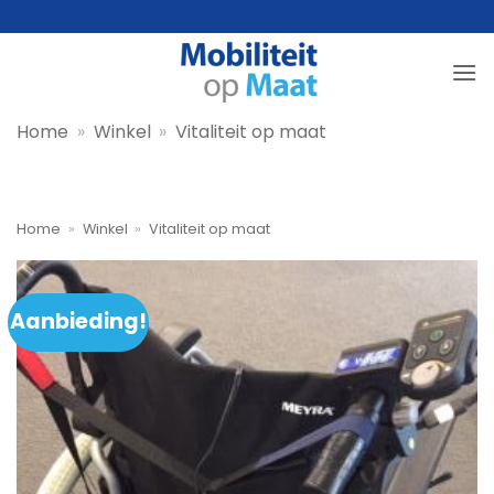
Ga
naar
inhoud
Home
»
Winkel
»
Vitaliteit op maat
Home
»
Winkel
»
Vitaliteit op maat
Aanbieding!