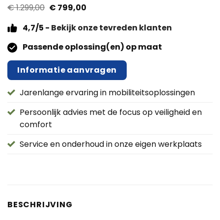
Oorspronkelijke
Huidige
€
1.299,00
€
799,00
prijs
prijs
was:
is:
4,7/5 -
Bekijk onze tevreden klanten
€ 1.299,00.
€ 799,00.
Passende oplossing(en) op maat
Informatie aanvragen
Jarenlange ervaring in mobiliteitsoplossingen
Persoonlijk advies met de focus op veiligheid en
comfort
Service en onderhoud in onze eigen werkplaats
BESCHRIJVING